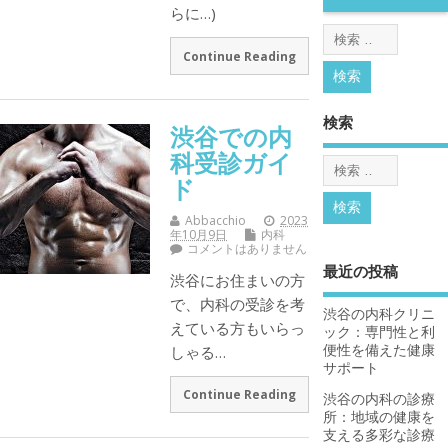
らに…)
Continue Reading
検索
渋谷での内
科受診ガイ
ド
Abbacchio
2023
年10月9日
内科
コメントはありません
最近の投稿
渋谷にお住まいの方
で、内科の受診を考
渋谷の内科クリニ
えている方もいらっ
ック：専門性と利
便性を備えた健康
しゃる…
サポート
Continue Reading
渋谷の内科の診療
所：地域の健康を
支える多彩な診療