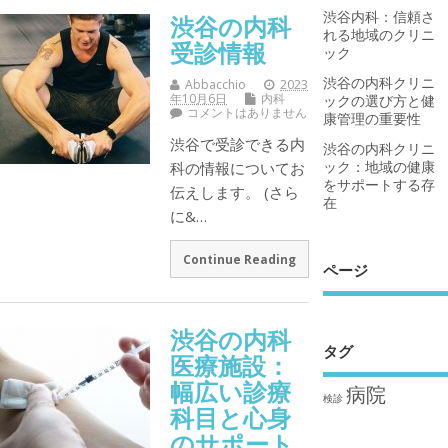
渋谷内科：信頼さ
渋谷の内科
れる地域のクリニ
受診情報
ック
渋谷の内科クリニ
Abbacchio
2023
年10月6日
内科
ックの選び方と健
コメントはありません
康管理の重要性
渋谷で受診できる内
渋谷の内科クリニ
ック：地域の健康
科の情報についてお
をサポートする存
伝えします。 (さら
在
に&…
Continue Reading
ページ
渋谷の内科
タグ
医療施設：
幅広い診療
病院
検診
科目と心身
のサポート