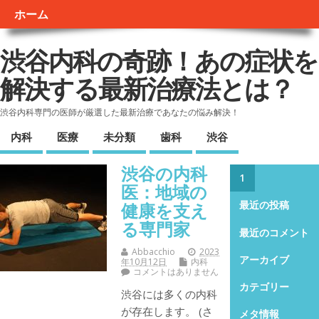
ホーム
渋谷内科の奇跡！あの症状を
解決する最新治療法とは？
渋谷内科専門の医師が厳選した最新治療であなたの悩み解決！
内科
医療
未分類
歯科
渋谷
渋谷の内科
1
医：地域の
健康を支え
最近の投稿
る専門家
最近のコメント
Abbacchio
2023
アーカイブ
年10月12日
内科
コメントはありません
カテゴリー
渋谷には多くの内科
が存在します。 (さ
メタ情報