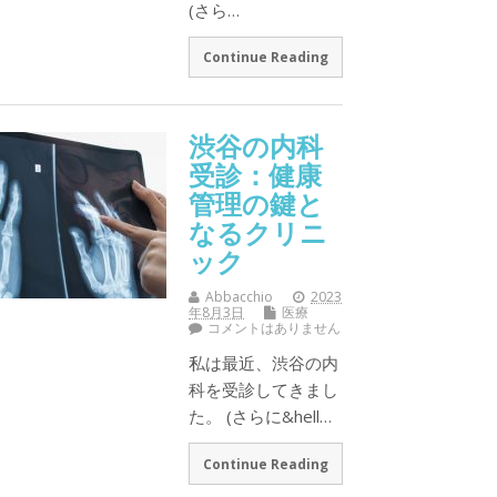
(さら…
Continue Reading
渋谷の内科
受診：健康
管理の鍵と
なるクリニ
ック
Abbacchio
2023
年8月3日
医療
コメントはありません
私は最近、渋谷の内
科を受診してきまし
た。 (さらに&hell…
Continue Reading