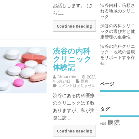
お話しします。 (さ
渋谷内科：信頼さ
れる地域のクリニ
らに…
ック
渋谷の内科クリニ
Continue Reading
ックの選び方と健
康管理の重要性
渋谷の内科クリニ
渋谷の内科
ック：地域の健康
クリニック
をサポートする存
在
体験記
Abbacchio
2023
年8月24日
医療
ページ
コメントはありません
渋谷にある内科医療
のクリニックは多数
タグ
ありますが、私が実
際に訪…
病院
検診
Continue Reading