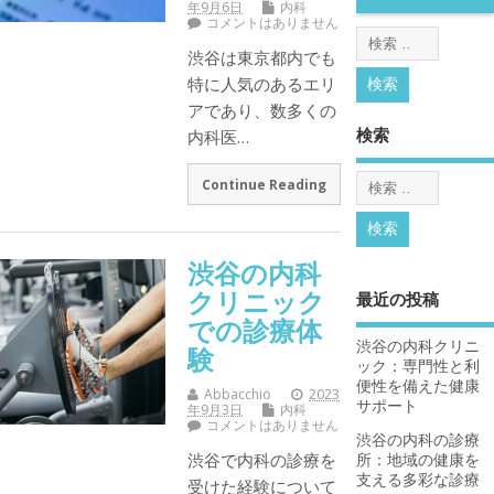
年9月6日
内科
コメントはありません
渋谷は東京都内でも
特に人気のあるエリ
アであり、数多くの
検索
内科医…
Continue Reading
渋谷の内科
クリニック
最近の投稿
での診療体
渋谷の内科クリニ
験
ック：専門性と利
便性を備えた健康
Abbacchio
2023
サポート
年9月3日
内科
コメントはありません
渋谷の内科の診療
渋谷で内科の診療を
所：地域の健康を
支える多彩な診療
受けた経験について