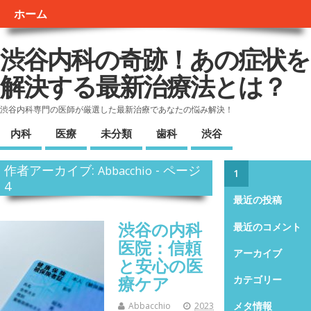
ホーム
渋谷内科の奇跡！あの症状を
解決する最新治療法とは？
渋谷内科専門の医師が厳選した最新治療であなたの悩み解決！
内科
医療
未分類
歯科
渋谷
作者アーカイブ:
- ページ
Abbacchio
1
4
最近の投稿
渋谷の内科
最近のコメント
医院：信頼
アーカイブ
と安心の医
療ケア
カテゴリー
メタ情報
Abbacchio
2023