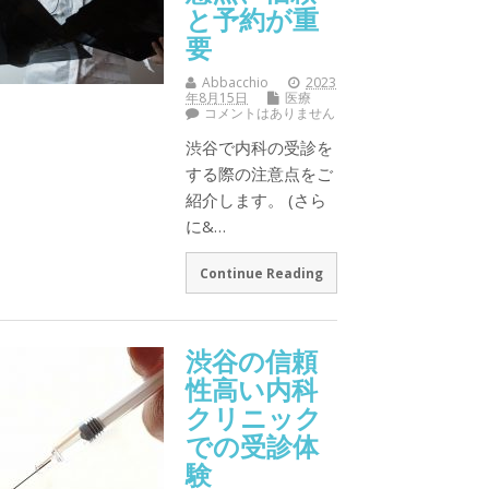
と予約が重
要
Abbacchio
2023
年8月15日
医療
コメントはありません
渋谷で内科の受診を
する際の注意点をご
紹介します。 (さら
に&…
Continue Reading
渋谷の信頼
性高い内科
クリニック
での受診体
験