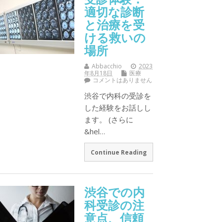
適切な診断
と治療を受
ける救いの
場所
Abbacchio
2023
年8月18日
医療
コメントはありません
渋谷で内科の受診を
した経験をお話しし
ます。 (さらに
&hel…
Continue Reading
渋谷での内
科受診の注
意点、信頼