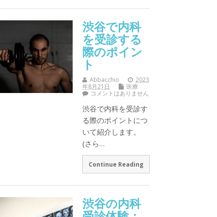
渋谷で内科
を受診する
際のポイン
ト
Abbacchio
2023
年8月21日
医療
コメントはありません
渋谷で内科を受診す
る際のポイントにつ
いて紹介します。
(さら…
Continue Reading
渋谷の内科
受診体験：